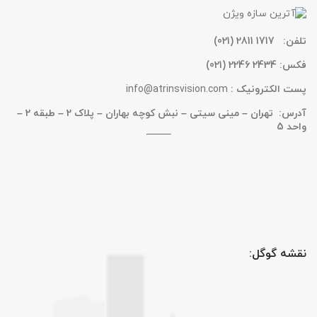
تلفن:
1717 2811 (021)
فکس:
2434 2246 (021)
پست الکترونیک :
info@atrinsvision.com
آدرس: تهران – مینی سیتی – نبش کوچه بهاران – پلاک 2 – طبقه 2 –
واحد 5
نقشه گوگل: