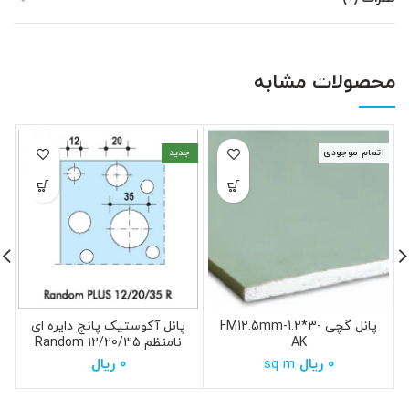
محصولات مشابه
اتمام موجودی
جدید
پانل گچی FM12.5mm-1.2*3-
پانل آکوستیک پانچ دایره ای
AK
نامنظم 12/20/35 Random
PLUS
0
ریال
sq m
0
ریال