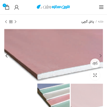
0
خانه
پانل گچی
مشاهده 360 درجه
بزرگنمایی تصویر