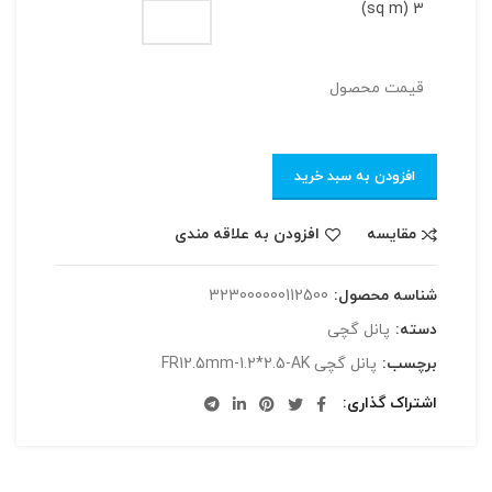
3 (sq m)
قیمت محصول
افزودن به سبد خرید
مقایسه
افزودن به علاقه مندی
شناسه محصول:
323000000112500
دسته:
پانل گچی
برچسب:
پانل گچی FR12.5mm-1.2*2.5-AK
اشتراک گذاری