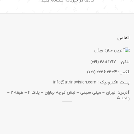
کالاها در خبرنامه ثبت‌نام کنید.
تماس
تلفن:
1717 2811 (021)
فکس:
2434 2246 (021)
پست الکترونیک :
info@atrinsvision.com
آدرس: تهران – مینی سیتی – نبش کوچه بهاران – پلاک 2 – طبقه 2 –
واحد 5