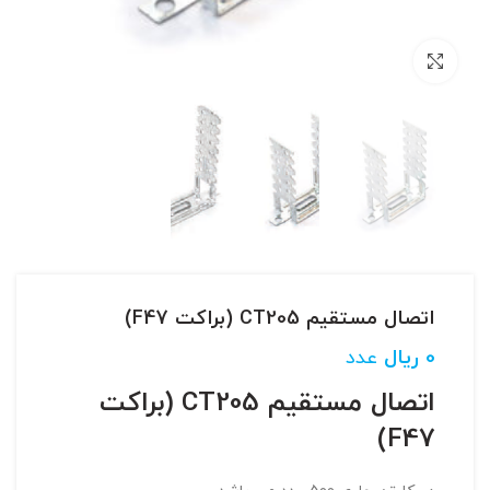
بزرگنمایی تصویر
اتصال مستقیم CT205 (براکت F47)
0
ریال
عدد
اتصال مستقیم CT205 (براکت
F47)