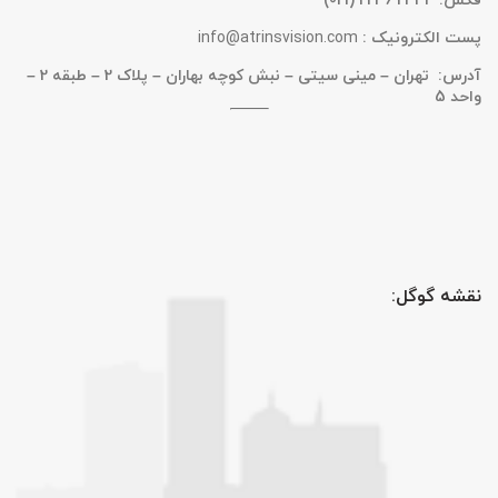
فکس:
2434 2246 (021)
پست الکترونیک :
info@atrinsvision.com
آدرس: تهران – مینی سیتی – نبش کوچه بهاران – پلاک 2 – طبقه 2 –
واحد 5
نقشه گوگل: