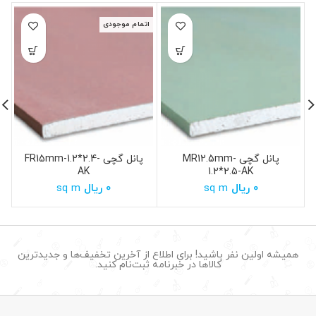
اتمام موجودی
ا
پانل گچی MR12.5mm-
پانل گچی FR15mm-1.2*2.4-
AK
1.2*2.5-AK
0
ریال
sq m
0
ریال
sq m
همیشه اولین نفر باشید! برای اطلاع از آخرین تخفیف‌ها و جدیدترین
کالاها در خبرنامه ثبت‌نام کنید.