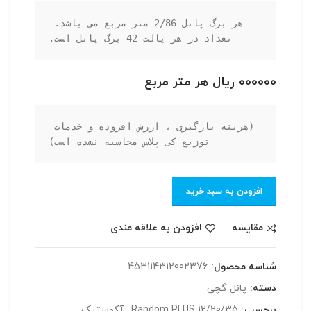
هر برگ پانل 2/86 متر مربع می باشد. 
تعداد در هر پالت 42 برگ پانل است.
000000 ریال هر متر مربع
(هزینه بارگیری ، ارزش افزوده و خدمات 
توزیع کی پلاس محاسبه نشده است)
افزودن به سبد خرید
مقایسه
افزودن به علاقه مندی
شناسه محصول:
453114312002376
دسته:
پانل گچی
برچسب:
Random PLUS 12/20/35
,
آکوستیک
,