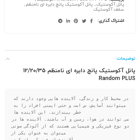
پانل آکوستیک
,
پانل آکوستیک پانچ دایره ای نامنظم
,
سقف آکوستیک
اشتراک گذاری
توضیحات
پانل آکوستیک پانچ دایره ای نامنظم 12/20/35
Random PLUS
در محیط کار و زندگی، آلاینده هایی وجود دارند که 
میتوانند آسایش، س امت و حتی ایمنی افراد را به 
می توانند در هوا، زمین و آب باشند. آلاینده ها در 
دو نوع فیزیکی و شیمیایی هستند که از آلودگی صوتی 
آلایندههای فیزیکی یاد کرد.