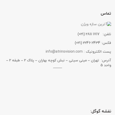
تماس
تلفن:
1717 2811 (021)
فکس:
2434 2246 (021)
پست الکترونیک :
info@atrinsvision.com
آدرس: تهران – مینی سیتی – نبش کوچه بهاران – پلاک 2 – طبقه 2 –
واحد 5
نقشه گوگل: