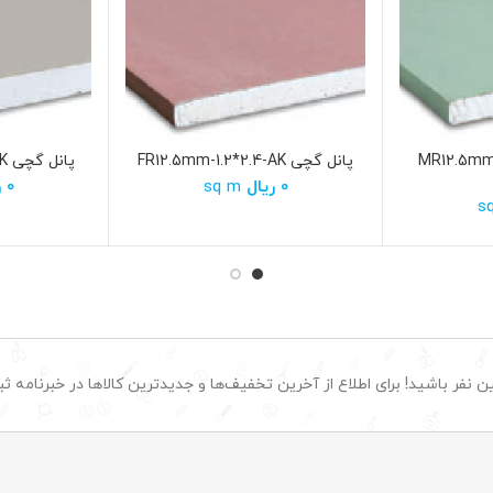
MR12.5mm-1.2*-
پانل گچی FR12.5mm-1.2*2.4-AK
پانل گچی RG12.5mm-1.2*3-AK
0
ریال
sq m
0
ر
 نفر باشید! برای اطلاع از آخرین تخفیف‌ها و جدیدترین کالاها در خبرنامه ثبت