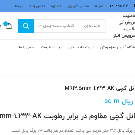
۰۲۱-۲۸۱۱۱۷۱۷
مجله
مطالب کاربران
مشاوره
تماس با ما
برندها
املیت
روش کی
0
انتخاب دسته بندی
0
لاس با
رویس انبار
گاه آترین سازه ویژن
دعوت به همکاری
لیست قیمت
تماس با ما
 گچی MR12.5mm-1.2*3-AK
ریال
sq m
نل گچی مقاوم در برابر رطوبت MR12.5mm-1.2*3-AK
نل 3.6 متر مربع می باشد. تعداد در هر پالت 68 برگ پانل است.