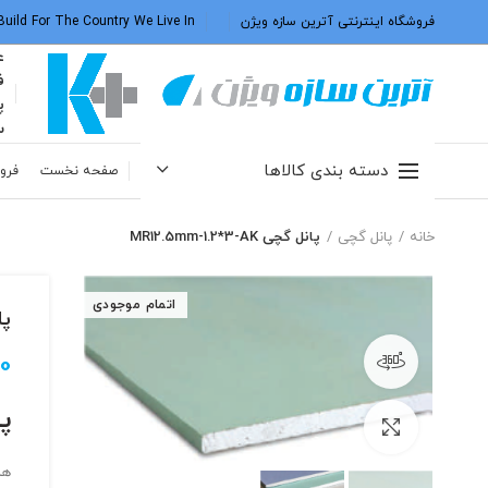
فروشگاه اینترنتی آترین سازه ویژن
Build For The Country We Live In
ع
ف
پ
س
دسته بندی کالاها
صفحه نخست
فروش
خانه
پانل گچی
پانل گچی MR12.5mm-1.2*3-AK
اتمام موجودی
پانل
0
مشاهده 360 درجه
پا
بزرگنمایی تصویر
هر برگ پا