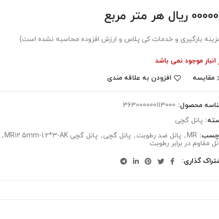
00 ریال هر متر مربع
زینه بارگیری و خدمات کی پلاس و ارزش افزوده محاسبه نشده است)
 انبار موجود نمی باشد
مقایسه
افزودن به علاقه مندی
اسه محصول:
363000000113000
ته:
پانل گچی
چسب:
MR
,
پانل ضد رطوبت
,
پانل گچی
,
پانل گچی MR12.5mm-1.2*3-AK
,
نل مقاوم در برابر رطوبت
تراک گذاری