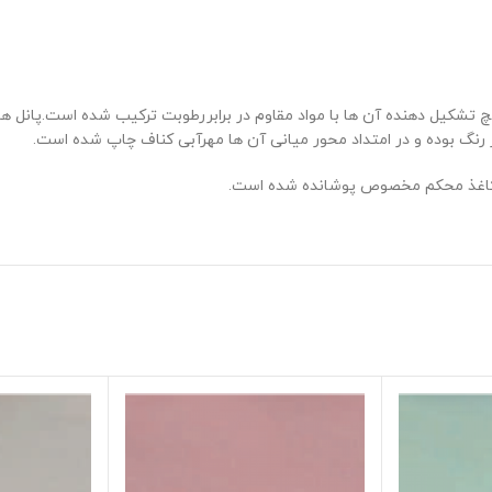
ت(MR یا GKBI):پانل هایی هستند که گچ تشکیل دهنده آن ها با مواد مقاوم در برابررطوبت ترکی
رنگ بوده و در امتداد محور میانی آن ها مهرآبی کناف چاپ شده است.
ا کاغذ محکم مخصوص پوشانده شده است.