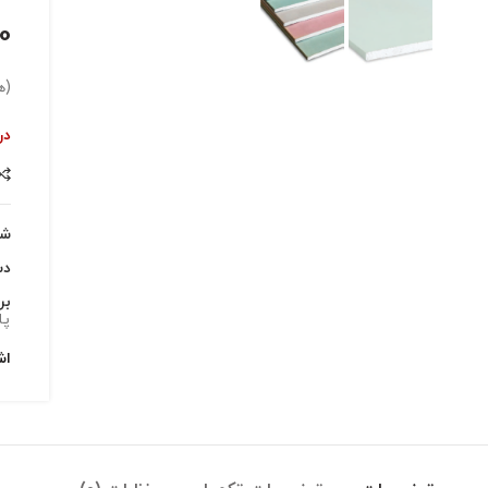
0000
(ه
در
شن
دس
بر
پا
اش