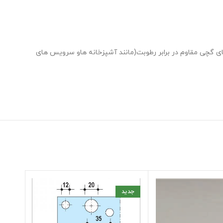
ب شده است.پانل های گچی مقاوم در برابر رطوبت(مانند آشپزخانه هاو سرویس های
جدید
اتما