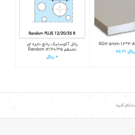
پانل آکوستیک پانچ دایره ای
پانل گچی
نامنظم 12/20/35 Random
یال
sq m
PLUS
0
ریال
‌نام کنید.