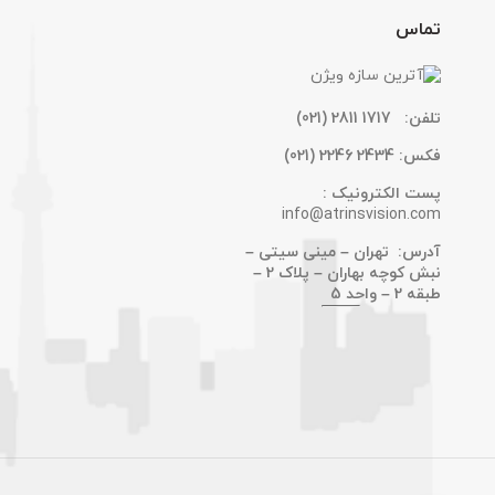
تماس
تلفن:
1717 2811 (021)
فکس:
2434 2246 (021)
پست الکترونیک :
info@atrinsvision.com
آدرس: تهران – مینی سیتی –
نبش کوچه بهاران – پلاک 2 –
طبقه 2 – واحد 5